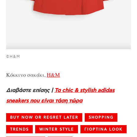
©H&M
Κόκκινο σακάκι,
H&M
Διαβάστε επίσης |
Τα chic & stylish adidas
sneakers που είναι τάση τώρα
BUY NOW OR REGRET LATER
SHOPPING
TRENDS
WINTER STYLE
ΓΙΟΡΤΙΝΑ LOOK