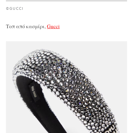
©GUCCI
Τοπ από κασμίρι,
Gucci