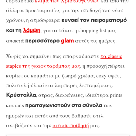
εορταστικό
κλίμα των Χριστουγέννων
και από την
άλλη οι προετοιμασίες για την υποδοχή του νέου
χρόνου, η ατμόσφαιρα
ευνοεί τον πειραματισμό
, για αυτό και η shopping list μας
και τη
λάμψη
αποκτά
αυτές τις ημέρες.
περισσότερο
glam
Χωρίς να σημαίνει πως απαρνούμαστε
τα classic
staples της γκαρνταρόμπας μας
, η προσοχή πέφτει
κυρίως σε κομμάτια με ζωηρό χρώμα, cozy υφές,
πολυτελή ύλικά και λαμπερές λεπτομέρειες.
, στρας, διαφάνειες, ιδιαίτερα prints
Κρύσταλλα
και cuts
των
πρωταγωνιστούν
στα
σύνολα
ημερών και εκτός από τους βαθμούς στιλ
ανεβάζουν και την
αυτοπεποίθησή
μας.