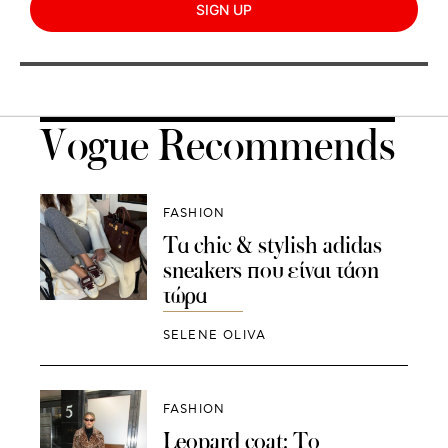
SIGN UP
Vogue Recommends
FASHION
Τα chic & stylish adidas
sneakers που είναι τάση
τώρα
SELENE OLIVA
FASHION
Leopard coat: Το