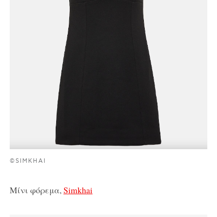
©SIMKHAI
Μίνι φόρεμα,
Simkhai