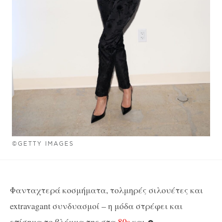
©GETTY IMAGES
Φανταχτερά κοσμήματα, τολμηρές σιλουέτες και
extravagant συνδυασμοί – η μόδα στρέφει και
επίσημα το βλέμμα της στα
80s
και