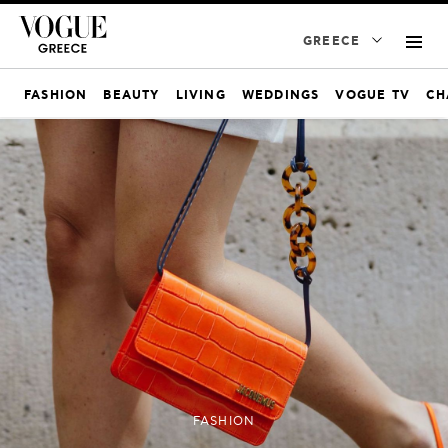
GREECE
FASHION
BEAUTY
LIVING
WEDDINGS
VOGUE TV
CH
FASHION