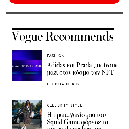
Vogue Recommends
FASHION
Adidas και Prada μπαίνουν
μαζί στον κόσμο των NFT
ΓΕΩΡΓΙΑ ΦΕΚΟΥ
CELEBRITY STYLE
Η πρωταγωνίστρια του
Squid Game φόρεσε τα
πιο cool sneakers της