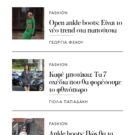
FASHION
Open ankle boots: Είναι το
νέο trend στα παπούτσια
ΓΕΩΡΓΙΑ ΦΕΚΟΥ
FASHION
Καφέ μποτάκια: Τα 7
σχέδια που θα φορέσουμε
το φθινόπωρο
ΓΙΌΛΑ ΠΑΠΑΔΆΚΗ
FASHION
Ankle boots: Πώς θα τα