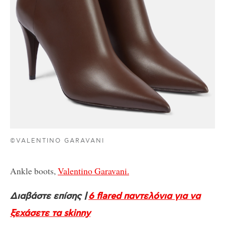
©VALENTINO GARAVANI
Ankle boots,
Valentino Garavani.
Διαβάστε επίσης |
6 flared παντελόνια για να
ξεχάσετε τα skinny