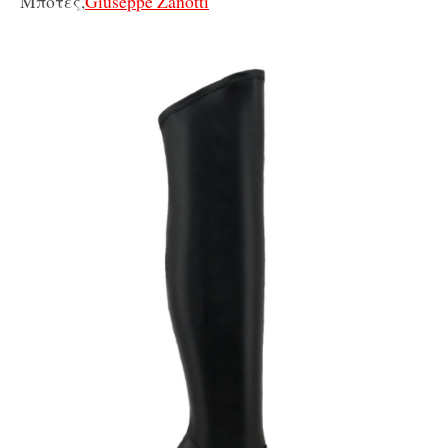
Μπότες,
Giuseppe Zanotti