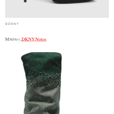
©DKNY
Μπότες,
DKNY,Notos