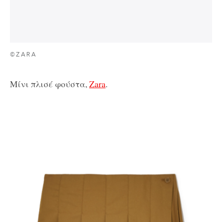
©ZARA
Μίνι πλισέ φούστα,
Zara
.