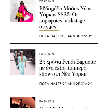
FASHION
Εβδομάδα Μόδας Νέας
Υόρκης SS23: Οι
κορυφαίες backstage
στιγμές
ΓΙΩΤΑ ΜΑΣΤΡΟΓΙΑΝΝΟΠΟΥΛΟΥ
FASHION
25 χρόνια Fendi Baguette
με ένα extra λαμπερό
show στη Νέα Υόρκη
ΓΙΩΤΑ ΜΑΣΤΡΟΓΙΑΝΝΟΠΟΥΛΟΥ
FASHION