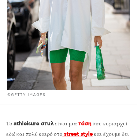
©GETTY IMAGES
Το
είναι μια
που κυριαρχεί
athleisure στυλ
τάση
εδώ και πολύ καιρό στο
και έχουμε δει
street style