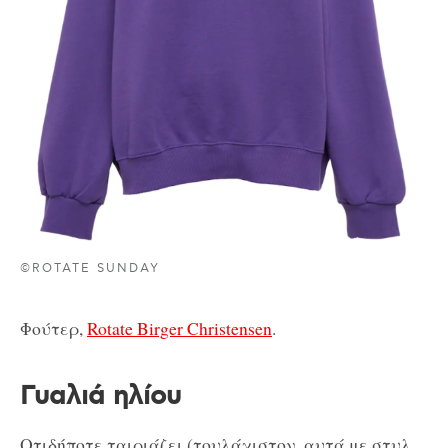
©ROTATE SUNDAY
Φούτερ,
Rotate Birger Christensen
.
Γυαλιά ηλίου
Οτιδήποτε ταιριάζει (τουλάχιστον, αυτά με στυλ