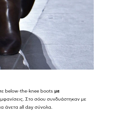
ε below-the-knee boots
με
l εμφανίσεις. Στο σόου συνδυάστηκαν με
α άνετα all day σύνολα.