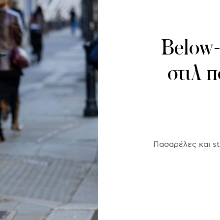
Below-
στιλ 
Πασαρέλες και str