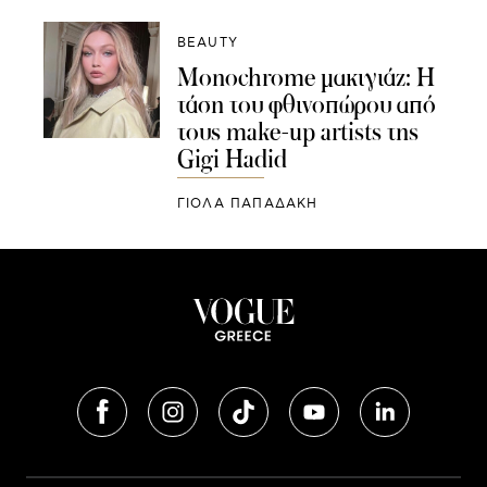
BEAUTY
Monochrome μακιγιάζ: H
τάση του φθινοπώρου από
τους make-up artists της
Gigi Hadid
ΓΙΌΛΑ ΠΑΠΑΔΆΚΗ