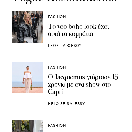
FASHION
Το νέο boho look έχει
αυτά τα κομμάτια
ΓΕΩΡΓΙΑ ΦΕΚΟΥ
FASHION
Ο Jacquemus γιόρτασε 15
χρόνια με ένα show στο
Capri
HELOISE SALESSY
FASHION