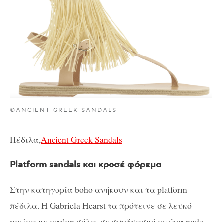
©ANCIENT GREEK SANDALS
Πέδιλα,
Ancient Greek Sandals
Platform sandals και κροσέ φόρεμα
Στην κατηγορία boho ανήκουν και τα platform
πέδιλα. Η Gabriela Hearst τα πρότεινε σε λευκό
χρώμα με μαύρη σόλα, σε συνδυασμό με ένα nude