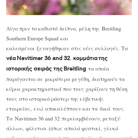
Λίγο πριν το καθιστό
δείπνο, μέλη της
Breitling
Southern Europe Squad
και
καλεσμένοι
ξεναγήθηκαν στις νέες συλλογές. Τα
,
νέα Navitimer 36 and 32
κομμάτια
της
τα οποία
ιστορικής σειράς της
Breitling
παράγονται σε
μικρότερα μεγέθη,
διατηρούν τα
κύρια χαρακτηριστικά που τους χαρίζουν τη θέση
τους
στο ιστορικό ρόστερ της ελβετικής
εταιρείας
,
ενώ
αποκαλύπτουν και τα δικά
τους.
Τα Navitimer 36 and 32 περιλαμβάνουν, μεταξύ
άλλων,
φίλντισι (όπως απαλό φυστικί, γλυκό
ροζ
και φρέσκο
acqua)
στο καντράν, κόκκινο χρυσό