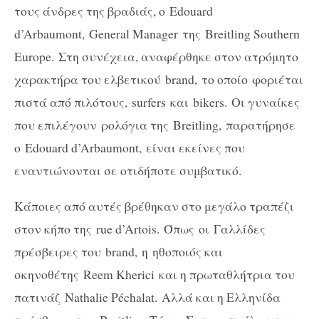
τους άνδρες της βραδιάς, ο Edouard
d’Arbaumont,
General Manager
της Breitling Southern
Europe. Στη συνέχεια, αναφέρθηκε στον ατρόμητο
χαρακτήρα του ελβετικού
brand,
το οποίο φοριέται
πιστά από πιλότους,
surfers
και
bikers.
Οι γυναίκες
που επιλέγουν ρολόγια της
Breitling,
παρατήρησε
ο Edouard d’Arbaumont, είναι εκείνες που
εναντιώνονται σε οτιδήποτε συμβατικό.
Κάποιες από αυτές βρέθηκαν στο μεγάλο τραπέζι
στον κήπο της
rue d’Artois.
Όπως οι Γαλλίδες
πρέσβειρες του
brand,
η
ηθοποιός και
σκηνοθέτης
Reem Kherici
και η πρωταθλήτρια του
πατινάζ
Nathalie Péchalat.
Α
λλά και η Ελληνίδα