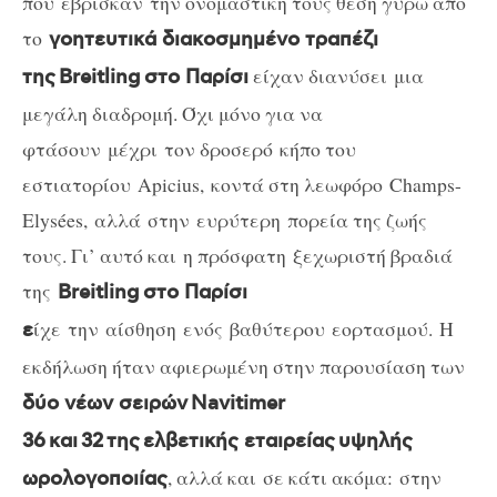
που έβρισκαν
την ονομαστική τους θέση γύρω από
το
γοητευτικά διακοσμημένο τραπέζι
είχαν διανύσει
μια
της
Breitling
στο Παρίσι
μεγάλη διαδρομή. Όχι μόνο για να
φτάσουν μέχρι τον δροσερό
κήπο του
εστιατορίου
Apicius,
κοντά στη λεωφόρο Champs-
Elysées, αλλά στην ευρύτερη
πορεία της ζωής
τους. Γι’ αυτό και η πρόσφατη
ξεχωριστή βραδιά
της
Breitling
στο Παρίσι
ίχε την αίσθηση ενός βαθύτερου
εορτασμού. Η
ε
εκδήλωση ήταν αφιερωμένη στην παρουσίαση των
δύο νέων σειρών Navitimer
36
και
32
της ελβετικής εταιρείας υψηλής
, αλλά και σε κάτι ακόμα:
στην
ωρολογοποιίας