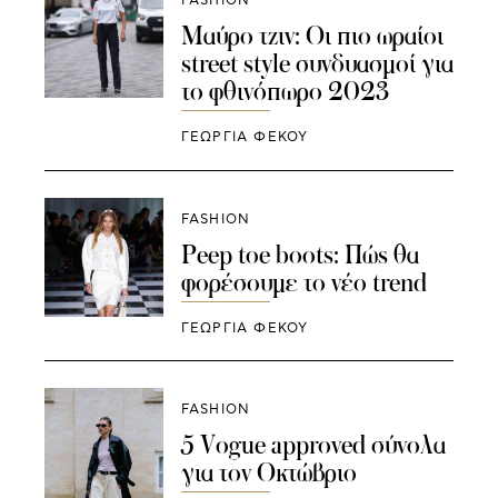
FASHION
Μαύρο τζιν: Οι πιο ωραίοι
street style συνδυασμοί για
το φθινόπωρο 2023
ΓΕΩΡΓΙΑ ΦΕΚΟΥ
FASHION
Peep toe boots: Πώς θα
φορέσουμε το νέο trend
ΓΕΩΡΓΙΑ ΦΕΚΟΥ
FASHION
5 Vogue approved σύνολα
για τον Οκτώβριο