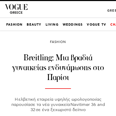
GRE
FASHION
BEAUTY
LIVING
WEDDINGS
VOGUE TV
CH
FASHION
Breitling: Μια βραδιά
γυναικείας ενδυνάμωσης στο
Παρίσι
Η ελβετική εταιρεία υψηλής ωρολογοποιίας
παρουσίασε τα νέα γυναικεία Navitimer 36 and
32 σε ένα ξεχωριστό δείπνο