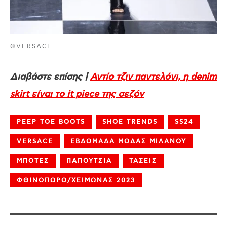
©VERSACE
Διαβάστε επίσης |
Αντίο τζιν παντελόνι, η denim
skirt είναι το it piece της σεζόν
PEEP TOE BOOTS
SHOE TRENDS
SS24
VERSACE
ΕΒΔΟΜΑΔΑ ΜΟΔΑΣ ΜΙΛΑΝΟΥ
ΜΠΟΤΕΣ
ΠΑΠΟΥΤΣΙΑ
ΤΑΣΕΙΣ
ΦΘΙΝΟΠΩΡΟ/ΧΕΙΜΩΝΑΣ 2023