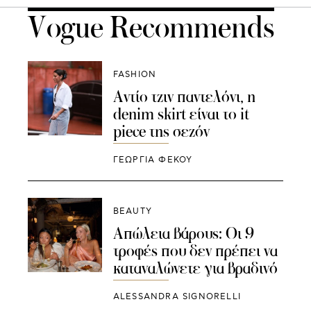
Vogue Recommends
FASHION
Αντίο τζιν παντελόνι, η
denim skirt είναι το it
piece της σεζόν
ΓΕΩΡΓΙΑ ΦΕΚΟΥ
BEAUTY
Απώλεια βάρους: Οι 9
τροφές που δεν πρέπει να
καταναλώνετε για βραδινό
ALESSANDRA SIGNORELLI