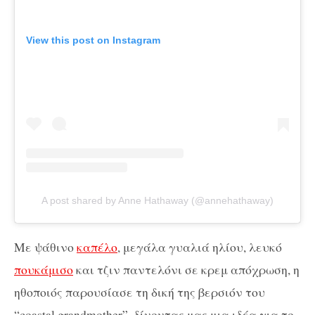
View this post on Instagram
A post shared by Anne Hathaway (@annehathaway)
Με ψάθινο
καπέλο
, μεγάλα γυαλιά ηλίου, λευκό
πουκάμισο
και τζιν παντελόνι σε κρεμ απόχρωση, η
ηθοποιός παρουσίασε τη δική της βερσιόν του
“coastal grandmother”, δίνοντας μας μια ιδέα για το