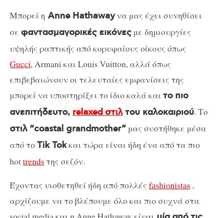
Mπορεί η
να μας έχει συνηθίσει
Anne Hathaway
σε
με δημιουργίες
φαντασμαγορικές εικόνες
υψηλής ραπτικής από κορυφαίους οίκους όπως
Gucci
, Armani και Louis Vuitton, αλλά όπως
επιβεβαιώνουν οι τελευταίες εμφανίσεις της
μπορεί να υποστηρίξει το ίδιο καλά και
το πιο
. Το
ανεπιτήδευτο,
relaxed στιλ
του καλοκαιριού
μας συστήθηκε μέσα
στιλ “coastal grandmother”
από το
και τώρα είναι ήδη ένα από τα πιο
Tik Tok
hot
trends
της σεζόν.
Έχοντας υιοθετηθεί ήδη από πολλές
fashionistas
,
αρχίζουμε να το βλέπουμε όλο και πιο συχνά στα
social media και η Anne Hathaway είναι
μία από τις