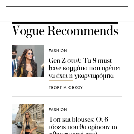
Vogue Recommends
FASHION
Gen Z στυλ: Τα 8 must
have κομμάτια που πρέπει
να έχει η γκαρνταρόμπα
ΓΕΩΡΓΙΑ ΦΕΚΟΥ
FASHION
Τοπ και blouses: Οι 6
τάσεις που θα ορίσουν το