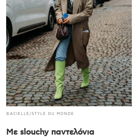
©ACIELLE/STYLE DU MONDE
Με slouchy παντελόνια