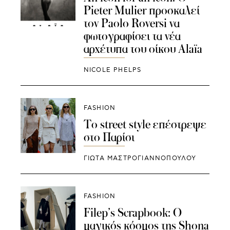
Pieter Mulier προσκαλεί
τον Paolo Roversi να
φωτογραφίσει τα νέα
αρχέτυπα του οίκου Alaïa
NICOLE PHELPS
FASHION
To street style επέστρεψε
στο Παρίσι
ΓΙΩΤΑ ΜΑΣΤΡΟΓΙΑΝΝΟΠΟΥΛΟΥ
FASHION
Filep’s Scrapbook: Ο
μαγικός κόσμος της Shona