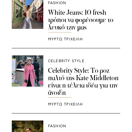
FASHION
White Jeans: 10 fresh
τρόποι να φορέσουμε το
λευκό τζιν μας
ΜΥΡΤΩ ΤΡΙΧΕΙΛΗ
CELEBRITY STYLE
Celebrity Style: Το ροζ
παλτό της Kate Middleton
είναι η τέλεια ιδέα για την
άνοιξη
ΜΥΡΤΩ ΤΡΙΧΕΙΛΗ
FASHION