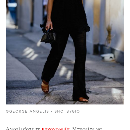
©GEORGE ANGELIS / SHOTBYGIO
Αγκαλιάστε τη
μονοχρωμία
. Μπορείτε να