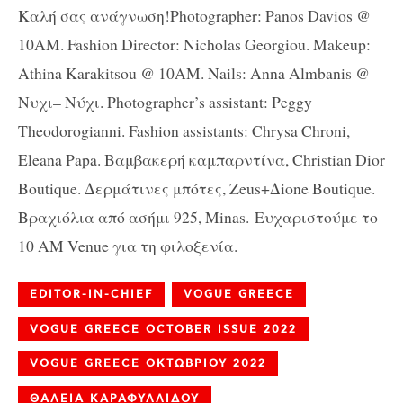
Καλή σας ανάγνωση!
Photographer: Panos Davios @
10AM. Fashion Director: Nicholas Georgiou. Makeup:
Athina Karakitsou @ 10AM.
Ν
ails: Anna Almbanis @
Νυχι
–
Νύχι
. Photographer’s assistant: Peggy
Theodorogianni. Fashion assistants: Chrysa Chroni,
Eleana Papa.
Βαμβακερή καμπαρντίνα
, Christian Dior
Boutique.
Δερμάτινες μπότες
, Zeus+
Δ
ione Boutique.
Βραχιόλια από ασήμι
925, Minas.
Ευχαριστούμε το
10 ΑΜ Venue για τη φιλοξενία.
EDITOR-IN-CHIEF
VOGUE GREECE
VOGUE GREECE OCTOBER ISSUE 2022
VOGUE GREECE ΟΚΤΩΒΡΙΟΥ 2022
ΘΑΛΕΙΑ ΚΑΡΑΦΥΛΛΙΔΟΥ