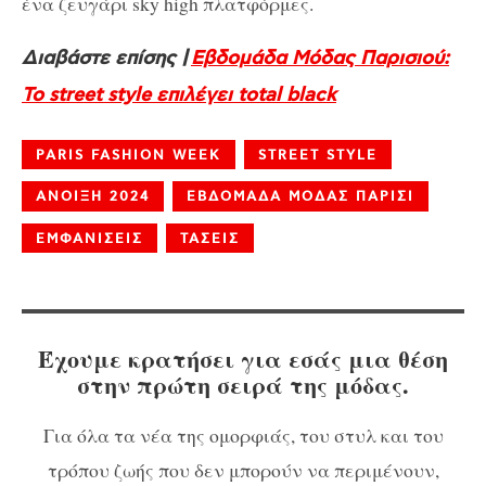
ένα ζευγάρι sky high πλατφόρμες.
Διαβάστε επίσης |
Εβδομάδα Μόδας Παρισιού:
Το street style επιλέγει total black
PARIS FASHION WEEK
STREET STYLE
ΑΝΟΙΞΗ 2024
ΕΒΔΟΜΑΔΑ ΜΟΔΑΣ ΠΑΡΙΣΙ
ΕΜΦΑΝΙΣΕΙΣ
ΤΑΣΕΙΣ
Έχουμε κρατήσει για εσάς μια θέση
στην πρώτη σειρά της μόδας.
Για όλα τα νέα της ομορφιάς, του στυλ και του
τρόπου ζωής που δεν μπορούν να περιμένουν,