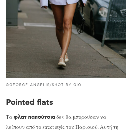
©GEORGE ANGELIS/SHOT BY GIO
Pointed flats
Τα
δεν θα μπορούσαν να
φλατ παπούτσια
λείπουν από το street style του Παρισιού. Αυτή τη