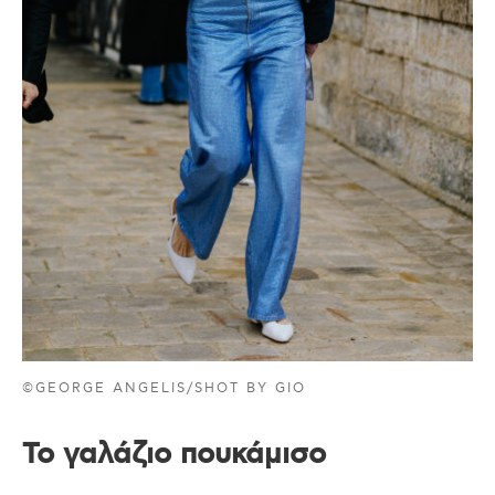
©GEORGE ANGELIS/SHOT BY GIO
Το γαλάζιο πουκάμισο