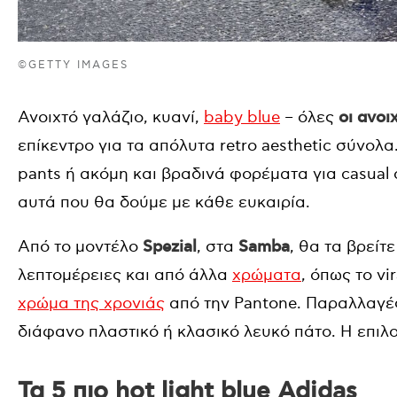
©GETTY IMAGES
Ανοιχτό γαλάζιο, κυανί,
baby blue
– όλες
οι ανοι
επίκεντρο για τα απόλυτα retro aesthetic σύνολ
pants ή ακόμη και βραδινά φορέματα για casual c
αυτά που θα δούμε με κάθε ευκαιρία.
Από το μοντέλο
Spezial
, στα
Samba
, θα τα βρείτ
λεπτομέρειες και από άλλα
χρώματα
, όπως το v
χρώμα της χρονιάς
από την Pantone. Παραλλαγές
διάφανο πλαστικό ή κλασικό λευκό πάτο. Η επιλο
Τα 5 πιο hot light blue Adidas