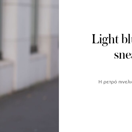
Light b
sne
Η ρετρό πινελι