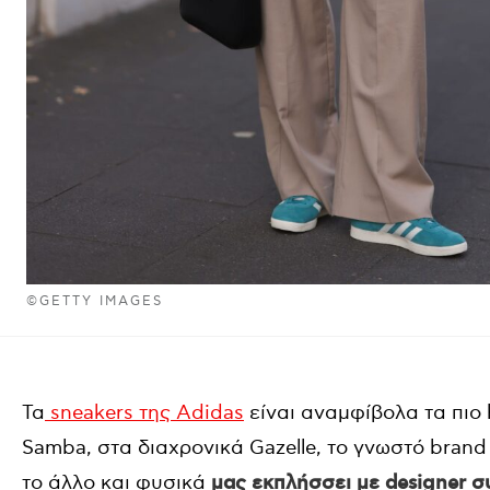
©GETTY IMAGES
Τα
sneakers της Adidas
είναι αναμφίβολα τα πιο h
Samba, στα διαχρονικά Gazelle, το γνωστό brand
το άλλο και φυσικά
μας εκπλήσσει με designer 