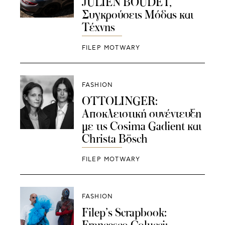
JULIEN BOUDET,
Συγκρούσεις Μόδας και
Τέχνης
FILEP MOTWARY
FASHION
OTTOLINGER:
Aποκλειστική συνέντευξη
με τις Cosima Gadient και
Christa Bösch
FILEP MOTWARY
FASHION
Filep’s Scrapbook:
Francesco Colucci: