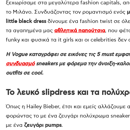
ξεχωρίσαμε στα μεγαλύτερα fashion capitals, από
το Μιλάνο. Συνδυάζοντας τον ρομαντισμό ενός
μ
little black dress
δίνουμε ένα fashion twist σε όλ
τα αγαπημένα μας
αθλητικά παπούτσια
, που φέτ
funky και φυσικά τα it girls και οι celebrities δ
Η Vogue καταγράφει σε εικόνες τις 5 must εμφαν
συνδυασμό
sneakers με φόρεμα την άνοιξη-καλοκ
outfits σε cool.
Το λευκό slipdress και τα πολύχ
Όπως η Hailey Bieber, έτσι και εμείς αλλάζουμε 
φορώντας το με ένα ζευγάρι πολύχρωμα sneaker
με ένα
ζευγάρι pumps
.