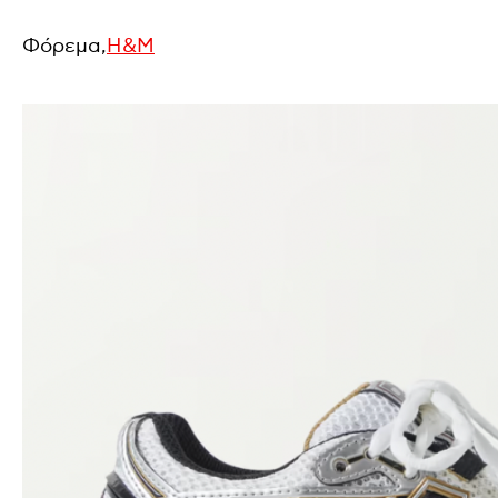
Φόρεμα,
H&M