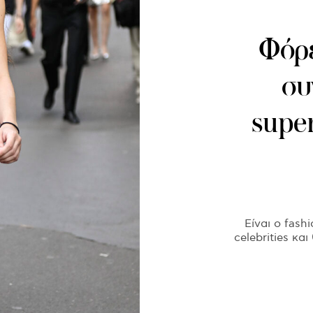
Φόρε
συ
supe
Είναι ο fas
celebrities κα