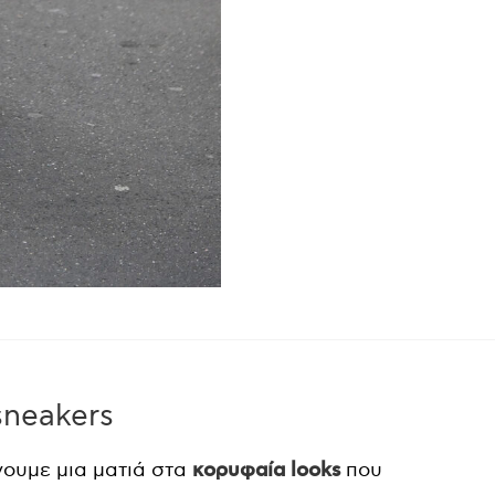
neakers
νουμε μια ματιά στα
κορυφαία looks
που