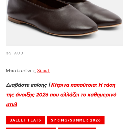
©STAUD
Μπαλαρίνες,
Staud.
Διαβάστε επίσης |
Κίτρινα παπούτσια: Η τάση
της άνοιξης 2026 που αλλάζει το καθημερινό
στυλ
BALLET FLATS
SPRING/SUMMER 2026