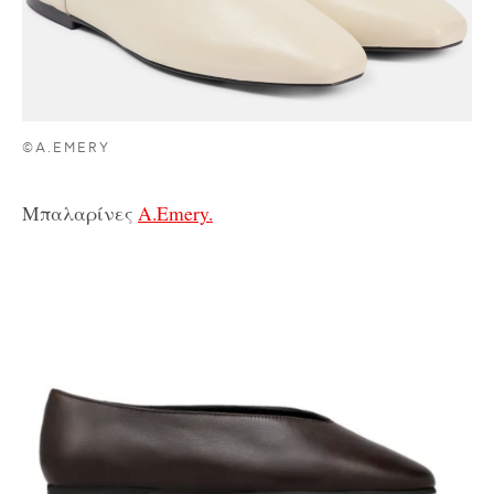
©A.EMERY
Μπαλαρίνες
A.Emery.