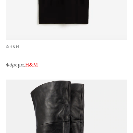
©H&M
Φόρεμα,
H&M