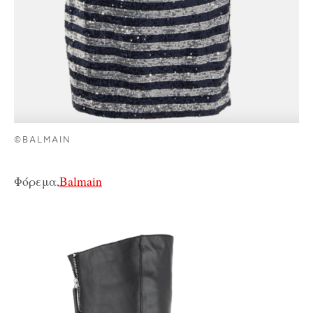
©BALMAIN
Φόρεμα,
Balmain