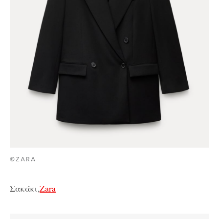
©ZARA
Σακάκι,
Zara