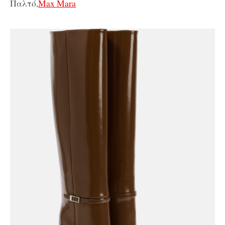
Παλτό,
Max Mara