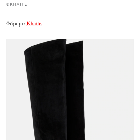
©KHAITE
Φόρεμα,
Khaite