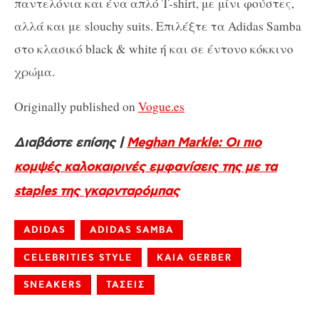
παντελόνια και ένα απλό T-shirt, με μίνι φούστες,
αλλά και με slouchy suits. Επιλέξτε τα Adidas Samba
στο κλασικό black & white ή και σε έντονο κόκκινο
χρώμα.
Originally published on
Vogue.es
Διαβάστε επίσης |
Meghan Markle: Οι πιο
κομψές καλοκαιρινές εμφανίσεις της με τα
staples της γκαρνταρόμπας
ADIDAS
ADIDAS SAMBA
CELEBRITIES STYLE
KAIA GERBER
SNEAKERS
ΤΑΣΕΙΣ