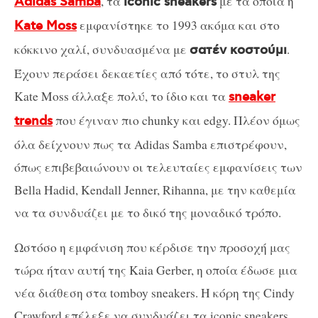
, τα
με τα οποία η
Adidas Samba
iconic sneakers
εμφανίστηκε το 1993 ακόμα και στο
Kate Moss
κόκκινο χαλί, συνδυασμένα με
.
σατέν κοστούμι
Έχουν περάσει δεκαετίες από τότε, τo στυλ της
Kate Moss άλλαξε πολύ, το ίδιο και τα
sneaker
που έγιναν πιο chunky και edgy. Πλέον όμως
trends
όλα δείχνουν πως τα Adidas Samba επιστρέφουν,
όπως επιβεβαιώνουν οι τελευταίες εμφανίσεις των
Bella Hadid, Kendall Jenner, Rihanna, με την καθεμία
να τα συνδυάζει με το δικό της μοναδικό τρόπο.
Ωστόσο η εμφάνιση που κέρδισε την προσοχή μας
τώρα ήταν αυτή της Kaia Gerber, η οποία έδωσε μια
νέα διάθεση στα tomboy sneakers. Η κόρη της Cindy
Crawford επέλεξε να συνδυάζει τα iconic sneakers