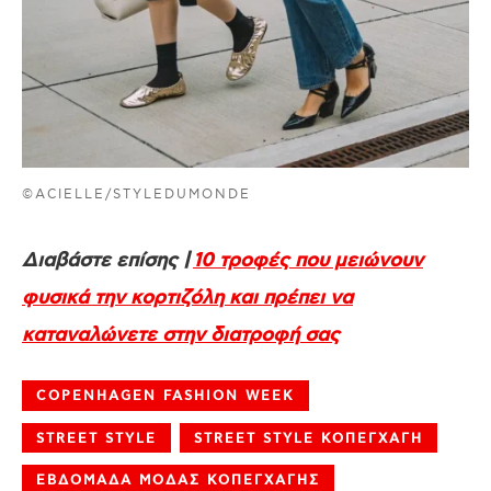
©ACIELLE/STYLEDUMONDE
Διαβάστε επίσης |
10 τροφές που μειώνουν
φυσικά την κορτιζόλη και πρέπει να
καταναλώνετε στην διατροφή σας
COPENHAGEN FASHION WEEK
STREET STYLE
STREET STYLE ΚΟΠΕΓΧΑΓΗ
ΕΒΔΟΜΑΔΑ ΜΟΔΑΣ ΚΟΠΕΓΧΑΓΗΣ