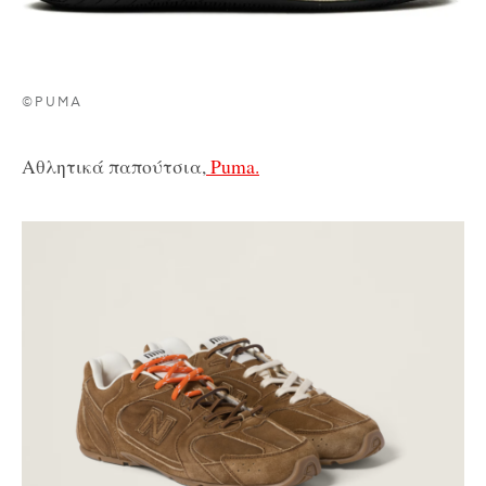
©PUMA
Αθλητικά παπούτσια,
Puma.