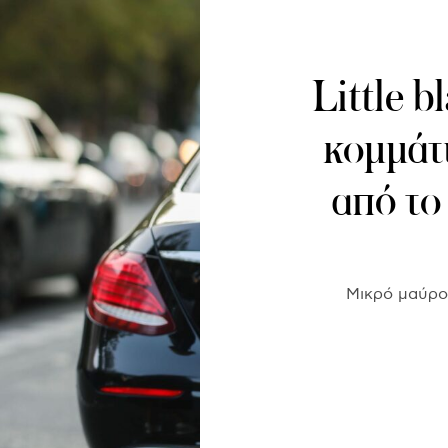
Little b
κομμάτ
από το
Μικρό μαύρο 