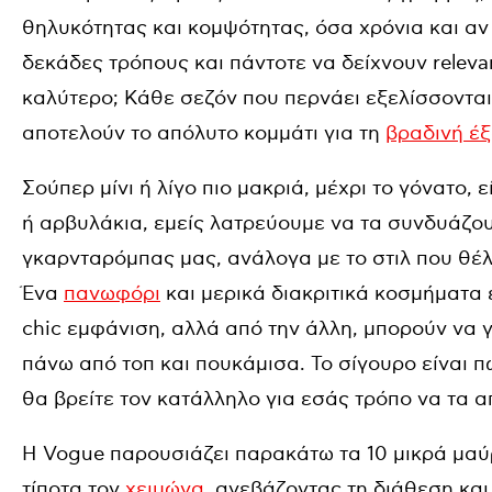
θηλυκότητας και κομψότητας, όσα χρόνια και α
δεκάδες τρόπους και πάντοτε να δείχνουν relevant
καλύτερο; Κάθε σεζόν που περνάει εξελίσσονται
αποτελούν το απόλυτο κομμάτι για τη
βραδινή έ
Σούπερ μίνι ή λίγο πιο μακριά, μέχρι το γόνατο, 
ή αρβυλάκια, εμείς λατρεύουμε να τα συνδυάζο
γκαρνταρόμπας μας, ανάλογα με το στιλ που θέ
Ένα
πανωφόρι
και μερικά διακριτικά κοσμήματα ε
chic εμφάνιση, αλλά από την άλλη, μπορούν να γ
πάνω από τοπ και πουκάμισα. Το σίγουρο είναι π
θα βρείτε τον κατάλληλο για εσάς τρόπο να τα α
Η Vogue παρουσιάζει παρακάτω τα 10 μικρά μα
τίποτα τον
χειμώνα
, ανεβάζοντας τη διάθεση κα