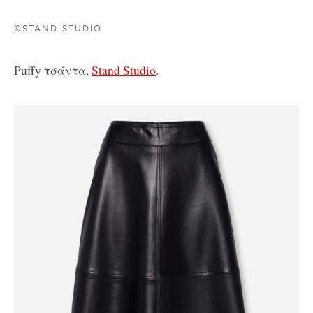
©STAND STUDIO
Puffy τσάντα,
Stand Studio
.