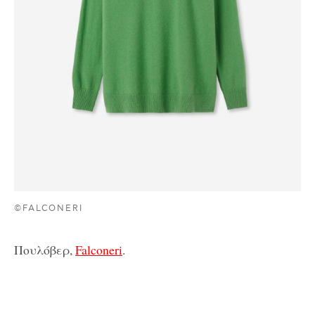
©FALCONERI
Πουλόβερ,
Falconeri
.