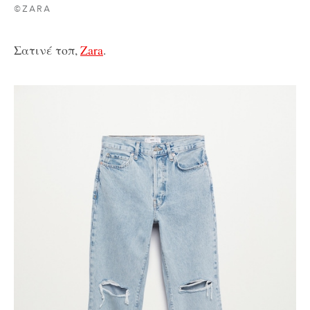
©ZARA
Σατινέ τοπ,
Zara
.