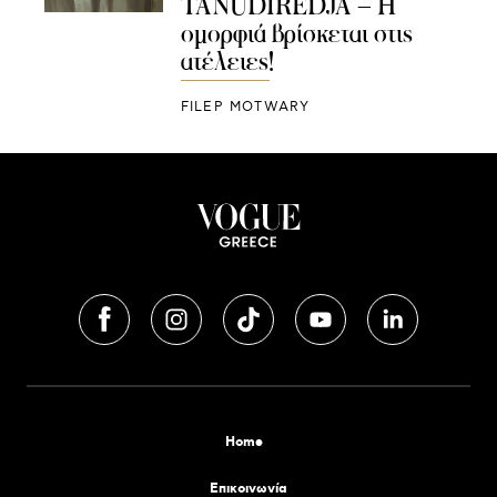
TANUDIREDJA – Η
ομορφιά βρίσκεται στις
ατέλειες!
FILEP MOTWARY
Home
Επικοινωνία