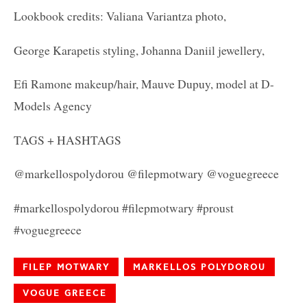
Lookbook credits:
Valiana Variantza photo,
George Karapetis styling, Johanna Daniil jewellery,
Efi Ramone makeup/hair, Mauve Dupuy, model at D-
Models Agency
TAGS + HASHTAGS
@markellospolydorou @filepmotwary @voguegreece
#markellospolydorou #filepmotwary #proust
#voguegreece
FILEP MOTWARY
MARKELLOS POLYDOROU
VOGUE GREECE