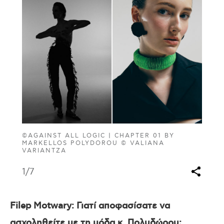
©AGAINST ALL LOGIC | CHAPTER 01 BY
MARKELLOS POLYDOROU © VALIANA
VARIANTZA
1
/7
Filep Motwary: Γιατί αποφασίσατε να
ασχοληθείτε με τη μόδα κ. Πολυδώρου;