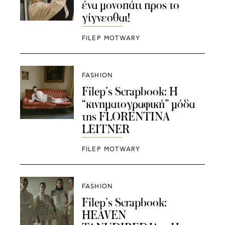
ένα μονοπάτι προς το
γίγνεσθαι!
FILEP MOTWARY
FASHION
Filep’s Scrapbook: Η
“κινηματογραφική” μόδα
της FLORENTINA
LEITNER
FILEP MOTWARY
FASHION
Filep’s Scrapbook:
HEAVEN