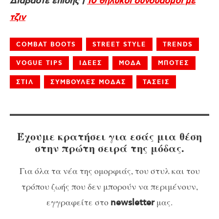
Διαβάστε επίσης |
10 θηλυκοί συνδυασμοί με
τζιν
COMBAT BOOTS
STREET STYLE
TRENDS
VOGUE TIPS
ΙΔΕΕΣ
ΜΟΔΑ
ΜΠΟΤΕΣ
ΣΤΙΛ
ΣΥΜΒΟΥΛΕΣ ΜΟΔΑΣ
ΤΑΣΕΙΣ
Έχουμε κρατήσει για εσάς μια θέση
στην πρώτη σειρά της μόδας.
Για όλα τα νέα της ομορφιάς, του στυλ και του
τρόπου ζωής που δεν μπορούν να περιμένουν,
εγγραφείτε στο
μας.
newsletter