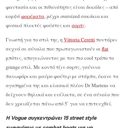
φαντασία και οι πιθανότητες είναι δεκάδες – από
κομψά
φορέματα
, μέχρι oversized σακάκια και
φυσικά πλεκτές φούστες και
σορτς
.
Γνωστή για το στιλ της, η
Vittoria Ceretti
ποντάρει
συχνά σε σύνολα που πρωταγωνιστούν οι
flat
μπότες, απογειώνοντας με τον πιο cool τρόπο το
grunge στιλ. Με κοντό τζιν σορτς, γούνινο
πανωφόρι και μαύρο φούτερ με στάμπα, έκανε τα
αγαπημένα της και κλασικά πλέον Dr Martens να
δείχνουν θηλυκά και ευέλικτα, σε ένα σύνολο που
δεν χρειάζεται πάνω από 5’ για να επιτευχθεί.
Η Vogue συγκεντρώνει 15 street style
εμφανίσεις με combat boots για να