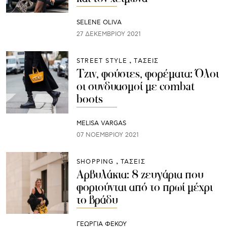
SELENE OLIVA
27 ΔΕΚΕΜΒΡΊΟΥ 2021
STREET STYLE
ΤΑΣΕΙΣ
Τζιν, φούστες, φορέματα: Όλοι
οι συνδυασμοί με combat
boots
MELISA VARGAS
07 ΝΟΕΜΒΡΊΟΥ 2021
SHOPPING
ΤΑΣΕΙΣ
Αρβυλάκια: 8 ζευγάρια που
φοριούνται από το πρωί μέχρι
το βράδυ
ΓΕΩΡΓΙΑ ΦΕΚΟΥ