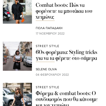
Combat boots: Πώς να
φορέσετε τα μποτάκια του
χειμώνα;
ΓΙΌΛΑ ΠΑΠΑΔΆΚΗ
17 ΝΟΕΜΒΡΊΟΥ 2022
STREET STYLE
60s φορέματα: Styling tricks
για να τα φέρετε στο σήμερα
SELENE OLIVA
04 ΦΕΒΡΟΥΑΡΊΟΥ 2022
STREET STYLE
Φόρεμα & combat boots: Ο
συνδυασμός που θα κάνουμε
και τον χειμώνα