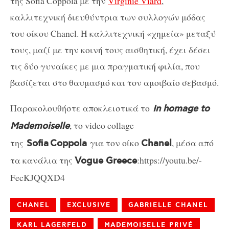
της Sofia Coppola με την
Virginie Viard
,
καλλιτεχνική διευθύντρια των συλλογών μόδας
του οίκου Chanel. H καλλιτεχνική «χημεία» μεταξύ
τους, μαζί με την κοινή τους αισθητική, έχει δέσει
τις δύο γυναίκες με μια πραγματική φιλία, που
βασίζεται στο θαυμασμό και τον αμοιβαίο σεβασμό.
Παρακολουθήστε αποκλειστικά το
In homage to
, το video collage
Mademoiselle
της
για τον οίκο
, μέσα από
Sofia Coppola
Chanel
τα κανάλια της
:https://youtu.be/-
Vogue Greece
FecKJQQXD4
CHANEL
EXCLUSIVE
GABRIELLE CHANEL
KARL LAGERFELD
MADEMOISELLE PRIVÉ