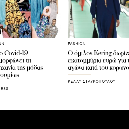
ON
FASHION
ο Covid-19
Ο όμιλος Kering δωρίζ
μορφώνει τη
εκατομμύρια ευρώ για 
ηχανία της μόδας
αγώνα κατά του κορωνο
οσμίως
ΚΕΛΛΥ ΣΤΑΥΡΟΠΟΥΛΟΥ
HESS