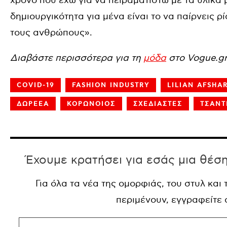
χρόνο που έχω για να πειραματιστώ με τα υλικά
δημιουργικότητα για μένα είναι το να παίρνεις 
τους ανθρώπους».
Διαβάστε περισσότερα για τη
μόδα
στο Vogue.gr
COVID-19
FASHION INDUSTRY
LILIAN AFSHA
ΔΩΡΕΕΑ
ΚΟΡΩΝΟΙΟΣ
ΣΧΕΔΙΑΣΤΕΣ
ΤΣΑΝΤ
Έχουμε κρατήσει για εσάς μια θέσ
Για όλα τα νέα της ομορφιάς, του στυλ και
περιμένουν, εγγραφείτε