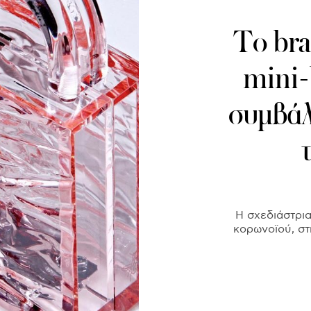
Το bra
mini-
συμβάλ
Η σχεδιάστρια
κορωνοϊού, στ