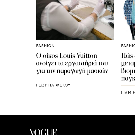
FASHION
FASHI
O οίκος Louis Vuitton
Πώς 
ανοίγει τα εργαστήριά του
μετα
για την παραγωγή μασκών
βιομ
παγκ
ΓΕΩΡΓΙΑ ΦΕΚΟΥ
LIAM 