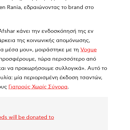
en Rania, εδραιώνοντας το brand στο
Afshar κάνει την ενδοσκόπησή της εν
ιάρκεια της κοινωνικής απομόνωσης,
ξα μέσα μου», μοιράστηκε με τη
Vogue
α προσφέρουμε, τώρα περισσότερο από
και να προχωρήσουμε συλλογικά». Αυτό το
υλία: μία περιορισμένη έκδοση τσαντών,
ους
Γιατρούς Χωρίς Σύνορα
.
eds will be donated to