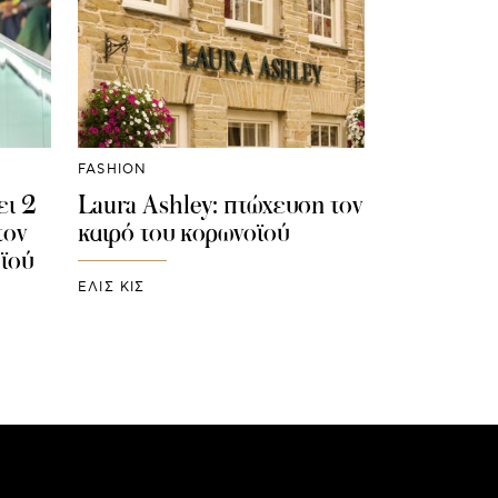
FASHION
ει 2
Laura Ashley: πτώχευση τον
τον
καιρό του κορωνοϊού
ϊού
ΕΛΙΣ ΚΙΣ