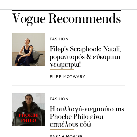
Vogue Recommends
FASHION
Filep’s Scrapbook: Natali,
ρομαντισμός & εύκαμπτη
γεωμετρία!
FILEP MOTWARY
FASHION
Η συλλογή-ντεμπούτο της
Phoebe Philo είναι
επιτέλους εδώ
SARAH MOWER