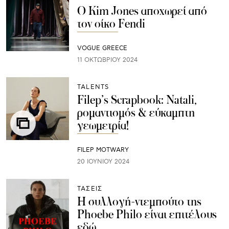
Ο Kim Jones αποχωρεί από
τον οίκο Fendi
VOGUE GREECE
11 ΟΚΤΩΒΡΊΟΥ 2024
TALENTS
Filep’s Scrapbook: Natali,
ρομαντισμός & εύκαμπτη
γεωμετρία!
FILEP MOTWARY
20 ΙΟΥΝΊΟΥ 2024
ΤΑΣΕΙΣ
Η συλλογή-ντεμπούτο της
Phoebe Philo είναι επιτέλους
εδώ