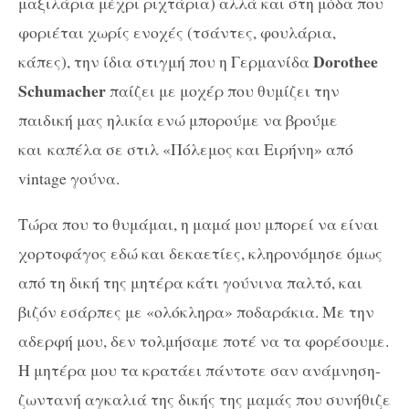
μαξιλάρια μέχρι ριχτάρια) αλλά και στη μόδα που
φοριέται χωρίς ενοχές (τσάντες, φουλάρια,
Dorothee
κάπες), την ίδια στιγμή που η Γερμανίδα
Schumacher
παίζει με μοχέρ που θυμίζει την
παιδική μας ηλικία ενώ μπορούμε να βρούμε
και καπέλα σε στιλ «Πόλεμος και Ειρήνη» από
vintage γούνα.
Τώρα που το θυμάμαι, η μαμά μου μπορεί να είναι
χορτοφάγος εδώ και δεκαετίες, κληρονόμησε όμως
από τη δική της μητέρα κάτι γούνινα παλτό, και
βιζόν εσάρπες με «ολόκληρα» ποδαράκια. Με την
αδερφή μου, δεν τολμήσαμε ποτέ να τα φορέσουμε.
Η μητέρα μου τα κρατάει πάντοτε σαν ανάμνηση-
ζωντανή αγκαλιά της δικής της μαμάς που συνήθιζε