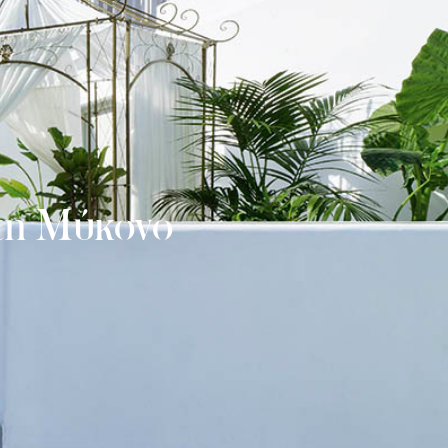
στη Μύκονο