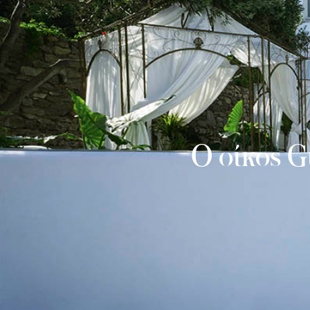
Ο οίκος G