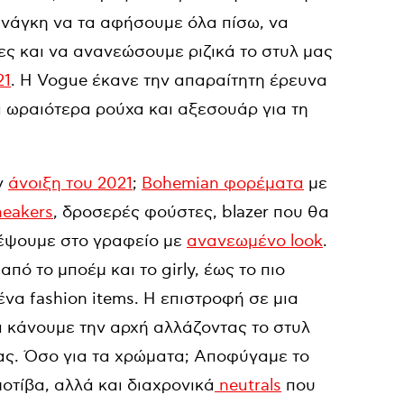
ανάγκη να τα αφήσουμε όλα πίσω, να
ς και να ανανεώσουμε ριζικά το στυλ μας
21
. Η Vogue έκανε την απαραίτητη έρευνα
α ωραιότερα ρούχα και αξεσουάρ για τη
ν
άνοιξη του 2021
;
Bohemian φορέματα
με
neakers
, δροσερές φούστες, blazer που θα
ρέψουμε στο γραφείο με
ανανεωμένο look
.
πό το μποέμ και το girly, έως το πιο
ένα fashion items. Η επιστροφή σε μια
αι κάνουμε την αρχή αλλάζοντας το στυλ
ας. Όσο για τα χρώματα; Αποφύγαμε το
μοτίβα, αλλά και διαχρονικά
neutrals
που