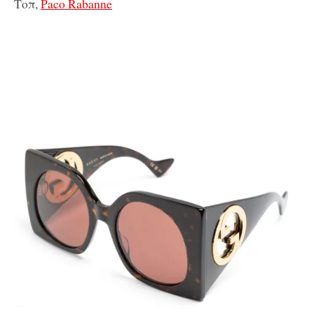
Τοπ,
Paco Rabanne