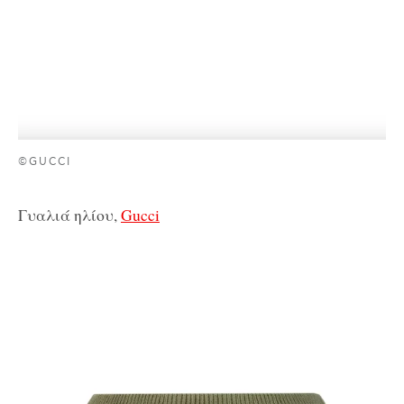
©GUCCI
Γυαλιά ηλίου,
Gucci