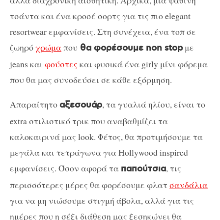
αλλά διαχρονική αισθητική. Αρχικά, μια ψάθινη
τσάντα και ένα κροσέ σορτς για τις πιο elegant
resortwear εμφανίσεις. Στη συνέχεια, ένα τοπ σε
ζωηρό
χρώμα
που
με
θα φορέσουμε non stop
jeans και
φούστες
και φυσικά ένα girly μίνι φόρεμα
που θα μας συνοδεύσει σε κάθε εξόρμηση.
Απαραίτητο
, τα γυαλιά ηλίου, είναι το
αξεσουάρ
extra στιλιστικό τρικ που αναβαθμίζει τα
καλοκαιρινά μας look. Φέτος, θα προτιμήσουμε τα
μεγάλα και τετράγωνα για Hollywood inspired
εμφανίσεις. Όσον αφορά τα
, τις
παπούτσια
περισσότερες μέρες θα φορέσουμε φλατ
σανδάλια
για να μη νιώσουμε στιγμή άβολα, αλλά για τις
ημέρες που η σέξι διάθεση μας ξεσηκώνει θα