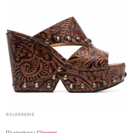
©CLERGERIE
Πλατφόρμες,
Clergerie