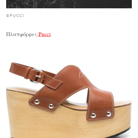
©PUCCI
Πλατφόρμες,
Pucci