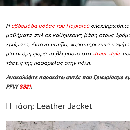
Η
εβδομάδα μόδας του Παρισιού
ολοκληρώθηκε μ
μαθήματα στιλ σε καθημερινή βάση στους δρόμ
χρώματα, έντονα μοτίβα, χαρακτηριστικά κοψίμα
μία ακόμη φορά τα βλέμματα στο
street style
, π
τάσεις της πασαρέλας στην πόλη.
Ανακαλύψτε παρακάτω αυτές που ξεχωρίσαμε εμε
PFW
SS21
:
Η τάση: Leather Jacket