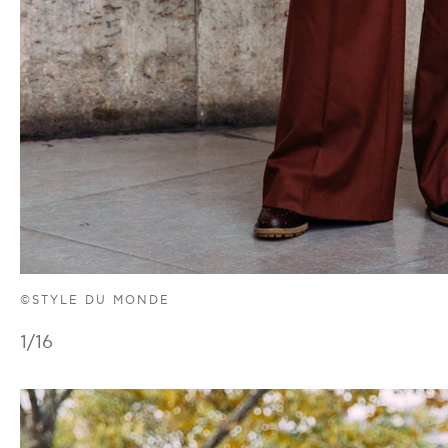
©STYLE DU MONDE
1
/16