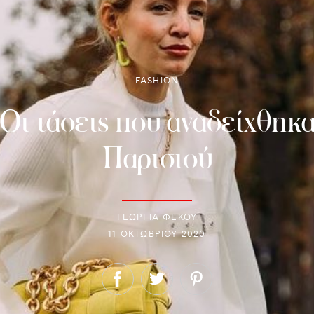
FASHION
: Οι τάσεις που αναδείχθηκ
Παρισιού
ΓΕΩΡΓΙΑ ΦΕΚΟΥ
11 ΟΚΤΩΒΡΊΟΥ 2020