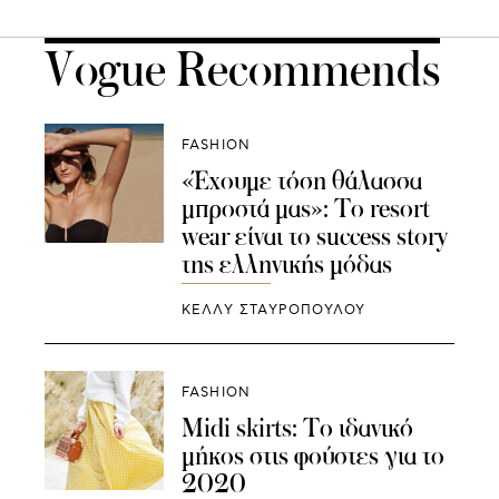
Vogue Recommends
FASHION
«Έχουμε τόση θάλασσα
μπροστά μας»: Το resort
wear είναι το success story
της ελληνικής μόδας
ΚΕΛΛΥ ΣΤΑΥΡΟΠΟΥΛΟΥ
FASHION
Midi skirts: Το ιδανικό
μήκος στις φούστες για το
2020