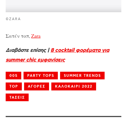
©ZARA
Σατέν τοπ,
Zara
Διαβάστε επίσης |
8 cocktail φορέματα για
summer chic εμφανίσεις
00S
PARTY TOPS
SUMMER TRENDS
TOP
ΑΓΟΡΕΣ
ΚΑΛΟΚΑΙΡΙ 2022
ΤΑΣΕΙΣ