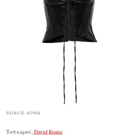
©DAVID KOMA
Τοπ κορσέ,
David Koma