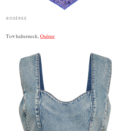
©OSÉREE
Τοπ halterneck,
Oséree