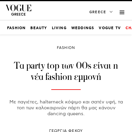
GREECE
FASHION
BEAUTY
LIVING
WEDDINGS
VOGUE TV
CH
FASHION
Tα party top των 00s είναι η
νέα fashion εμμονή
Με παγιέτες, halterneck κόψιμο και σατέν υφή, τα
τοπ των καλοκαιρινών πάρτι θα μας κάνουν
dancing queens.
ΓΕΩΡΓΙΑ ΦΕΚΟΥ