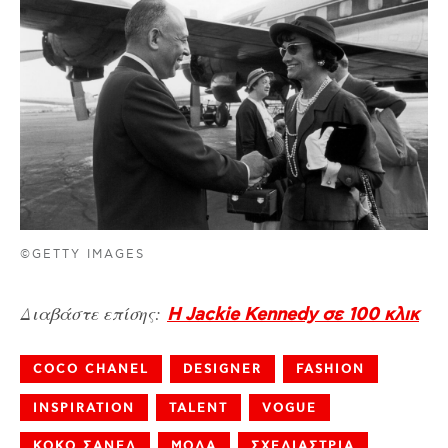
©GETTY IMAGES
Διαβάστε επίσης:
H Jackie Kennedy σε 100 κλικ
COCO CHANEL
DESIGNER
FASHION
INSPIRATION
TALENT
VOGUE
ΚΟΚΟ ΣΑΝΕΛ
ΜΟΔΑ
ΣΧΕΔΙΑΣΤΡΙΑ