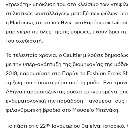
«τρεχάτη» υπόκλιση του στο κλείσιμο των ντεφι
στιλιστικές «ανταλλαγές» μεταξύ των φύλων, ic
η
Madonna, στοιχεία έθνικ, «καθαρόαιμο» tailori
μαρινιέρα σε όλες της τις μορφές, έχουν βρει τ
του σχεδιαστή.
Τα τελευταία χρόνια, ο
Gaultier
μιλούσε δημοσίως
με την υπέρ-ανάπτυξη της βιομηχανίας της μόδα
2018, παρουσίασε στο Παρίσι το Fashion Freak S
τη ζωή του – πάντα μέσα από τη μόδα. Ένα χρόν
Αθήνα παρουσιάζοντας ρούχα εμπνευσμένα από 
ενδυματολογική της παράδοση – ανάμεσα τους τ
φιλανθρωπική βραδιά στο Μουσείο Μπενάκη.
ης
Το πάρτι στις 22
Ιανουαρίου θα είναι ιστορικό.