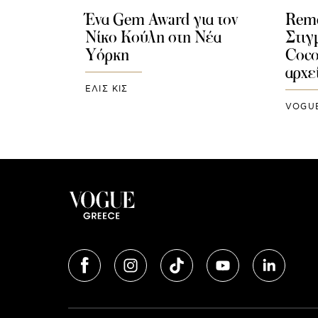
Ένα Gem Award για τον
Reme
Νίκο Κούλη στη Νέα
Στιγ
Υόρκη
Coco
αρχε
ΕΛΙΣ ΚΙΣ
VOGU