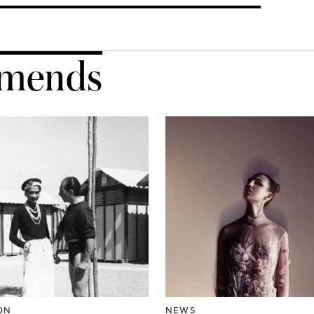
mends
ON
NEWS