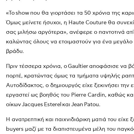
«Το
show
που θα γιορτάσει τα 50 χρόνια της καρι
Όμως μείνετε ήσυχοι, η Haute Couture θα συνεχίσ
σας μιλήσω αργότερα», ανέφερε ο παντοτινά ατ
καλώντας όλους να ετοιμαστούν για ένα μεγάλο
βράδυ.
Πριν τέσσερα χρόνια, ο
Gaultier
αποφάσισε να βάλ
πορτέ, κρατώντας όμως τα τμήματα υψηλής ραπτ
Αυτοδίδακτος, ο δημιουργός είχε ξεκινήσει την ε
εργαστεί ως βοηθός του Pierre Cardin, καθώς κα
οίκων
Jacques
Esterel
και
Jean
Patou
.
Η ανατρεπτική και παιχνιδιάρικη ματιά του είχε ξ
buyers μαζί με τα διαπιστευμένα μέλη του παγκ