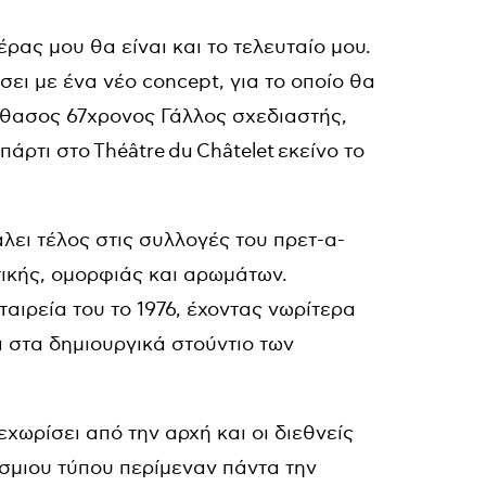
έρας μου θα είναι και το τελευταίο μου.
ει με ένα νέο concept, για το οποίο θα
ίθασος 67χρονος Γάλλος σχεδιαστής,
 πάρτι στο
Th
éâ
tre
du
Ch
â
telet
εκείνο το
ει τέλος στις συλλογές του πρετ-α-
ικής, ομορφιάς και αρωμάτων.
ταιρεία του το 1976, έχοντας νωρίτερα
ι στα δημιουργικά στούντιο των
εχωρίσει από την αρχή και οι διεθνείς
όσμιου τύπου περίμεναν πάντα την