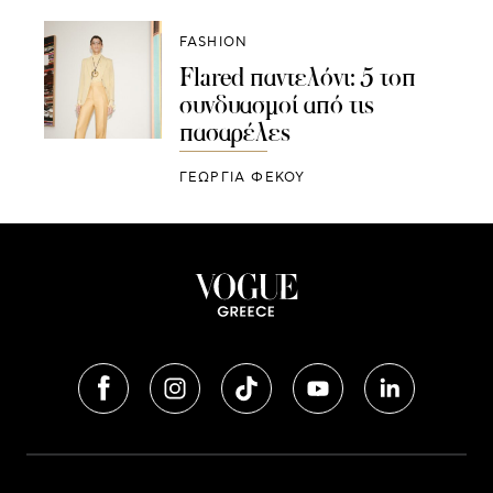
FASHION
Flared παντελόνι: 5 τοπ
συνδυασμοί από τις
πασαρέλες
ΓΕΩΡΓΙΑ ΦΕΚΟΥ