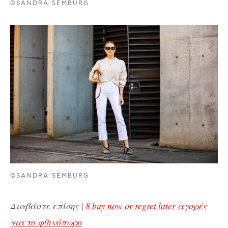
©SANDRA SEMBURG
©SANDRA SEMBURG
Διαβάστε επίσης |
8 buy now or regret later αγορές
για το φθινόπωρο