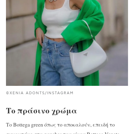
©XENIA ADONTS/INSTAGRAM
Το πράσινο χρώμα
Το Bottega green όπως το αποκαλούν, επειδή το