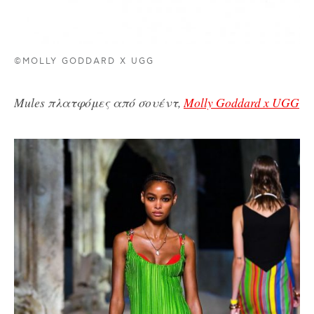
©MOLLY GODDARD X UGG
Mules πλατφόμες από σουέντ,
Molly Goddard x UGG