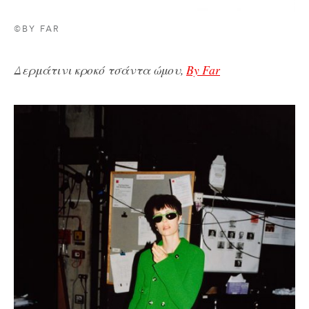
©BY FAR
Δερμάτινι κροκό τσάντα ώμου,
By Far