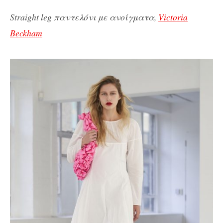
Straight leg παντελόνι με ανοίγματα,
Victoria
Beckham