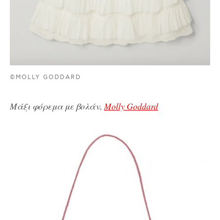
©MOLLY GODDARD
Μάξι φόρεμα με βολάν,
Molly Goddard