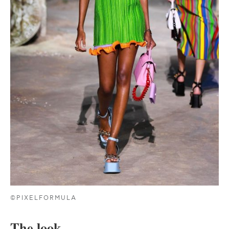
©PIXELFORMULA
The look