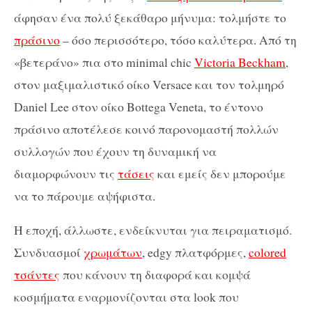
άφησαν ένα πολύ ξεκάθαρο μήνυμα: τολμήστε το
πράσινο
– όσο περισσότερο, τόσο καλύτερα. Από τη
«βετεράνο» πια στο minimal chic
Victoria Beckham
,
στον μαξιμαλιστικό οίκο Versace και τον τολμηρό
Daniel Lee στον οίκο Bottega Veneta, το έντονο
πράσινο αποτέλεσε κοινό παρoνομαστή πολλών
συλλογών που έχουν τη δυναμική να
διαμορφώνουν τις
τάσεις
και εμείς δεν μπορούμε
να το πάρουμε αψήφιστα.
Η εποχή, άλλωστε, ενδείκνυται για πειραματισμό.
Συνδυασμοί
χρωμάτων
, edgy πλατφόρμες,
colored
τσάντες
που κάνουν τη διαφορά και κομψά
κοσμήματα εναρμονίζονται στα look που