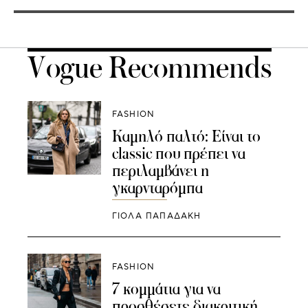
Vogue Recommends
FASHION
Καμηλό παλτό: Είναι το
classic που πρέπει να
περιλαμβάνει η
γκαρνταρόμπα
ΓΙΌΛΑ ΠΑΠΑΔΆΚΗ
FASHION
7 κομμάτια για να
προσθέσετε διακριτική