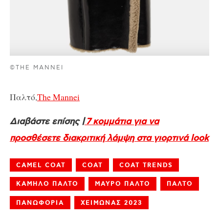
©THE MANNEI
Παλτό,
The Mannei
Διαβάστε επίσης |
7 κομμάτια για να
προσθέσετε διακριτική λάμψη στα γιορτινά look
CAMEL COAT
COAT
COAT TRENDS
ΚΑΜΗΛΟ ΠΑΛΤΟ
ΜΑΥΡΟ ΠΑΛΤΟ
ΠΑΛΤΟ
ΠΑΝΩΦΟΡΙΑ
ΧΕΙΜΩΝΑΣ 2023