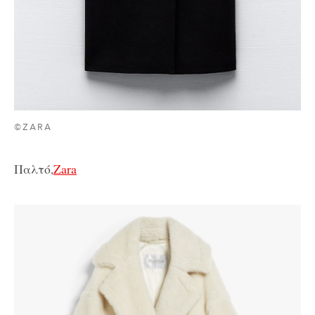
©ZARA
Παλτό,
Zara