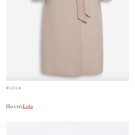
©LOLA
Παλτό,
Lola