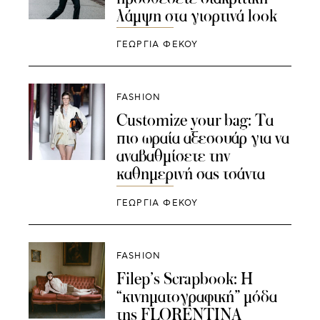
λάμψη στα γιορτινά look
ΓΕΩΡΓΙΑ ΦΕΚΟΥ
FASHION
Customize your bag: Τα
πιο ωραία αξεσουάρ για να
αναβαθμίσετε την
καθημερινή σας τσάντα
ΓΕΩΡΓΙΑ ΦΕΚΟΥ
FASHION
Filep’s Scrapbook: Η
“κινηματογραφική” μόδα
της FLORENTINA