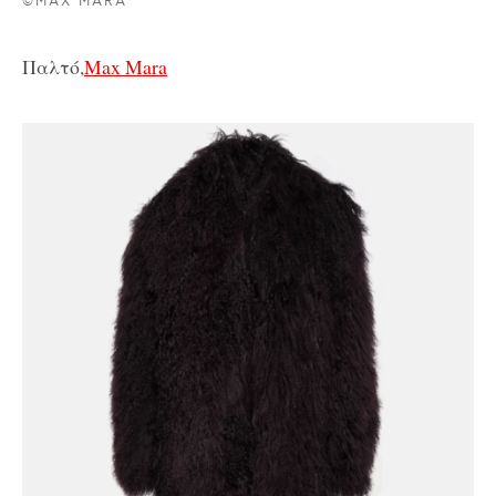
©MAX MARA
Παλτό,
Max Mara